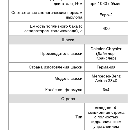
двигателя,
Н·м
при 1080 об/мин.
Соответствие экологическим нормам
Евро-2
выхлопа
Ёмкость топливного бака (с
400
сепаратором
топливо/вода),
л
Шасси
Daimler-Chrysler
Производитель шасси
(Даймлер-
Крайслер)
Страна изготовления шасси
Германия
Mercedes-Benz
Модель шасси
Actros 3340
Колёсная формула
6x4
Стрела
складная 4-
секционная стрела
Тип
с полностью
гидравлическим
управлением