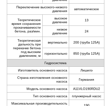
Переключение высокого-низкого
автоматическое
давления
высокое
Теоретическое
13
давление
время сохранения
прокачиваемости
низкое
бетона,
раз/мин.
24
давление
Теоретическая
вертикально
200 (труба 125A)
дальность при
перекачке бетона
под высоким
горизонтально
850 (труба 125A)
давлением, м
Гидросистема
Изготовитель основного насоса
Лишилэ
Страна изготовления основного
Германия
насоса
Модель основного насоса
A11VLO190RDU2
Тип основного насоса
плунжерный насос
Максимальная производительность
190