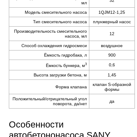
32
мл
Модель смесительного насоса
1QJМ12-1,25
Тип смесительного насоса
плунжерный насос
Производительность смесительного
12
насоса, мл
Способ охлаждения гидросмеси
воздушное
Ёмкость гидробака, л
900
3
0,6
Ёмкость бункера,
м
Высота загрузки бетона, м
1,45
клапан
S-образной
Форма клапана
формы
Положительный/отрицательный угол
да
поворота,
да/нет
Особенности
автобетононасоса SANY